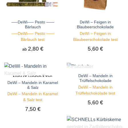
—–DeWi—– Pesto ——
DeWi – Feigen in
Bärlauch
Blaubeerschokolade
—–DeWi—– Pesto ——
DeWi – Feigen in
Bärlauch test
Blaubeerschokolade test
2,80
€
5,60
€
ab
NICHT VORRÄTIG
DeWi – Mandeln in
NICHT VORRÄTIG
Trüffelschokolade
DeWi – Mandeln in Karamel
DeWi – Mandeln in
& Salz
Trüffelschokolade test
DeWi – Mandeln in Karamel
& Salz test
5,60
€
7,50
€