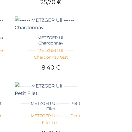
25,70
€
+
o-
—— METZGER Uli ——
Chardonnay
o-
—— METZGER Uli ——
Chardonnay test
8,40
€
+
t
—— METZGER Uli ——– Petit
Filet
t
—— METZGER Uli ——– Petit
Filet test