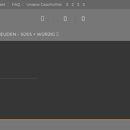
akt
FAQ
Unsere Geschichte
UDEN – SÜSS + WÜRZIG