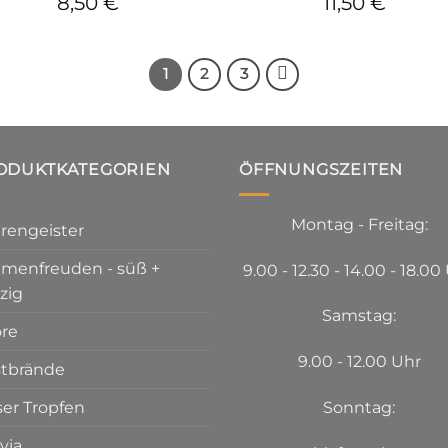
8,50
€
11,50
€
1
2
3
ODUKTKATEGORIEN
ÖFFNUNGSZEITEN
Montag - Freitag:
rengeister
menfreuden - süß +
9.00 - 12.30 - 14.00 - 18.00
zig
Samstag:
öre
9.00 - 12.00 Uhr
tbrände
ser Tropfen
Sonntag:
via