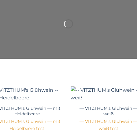
IM WEIN IST WAHRHEIT.
Wozu die Wahrheit im Kaffeesatz suchen,
da sie doch so angenehm im Wein untergebracht ist.
+
VITZTHUM’s Glühwein — mit
— VITZTHUM’s Glühwein 
Heidelbeere
weiß
VITZTHUM’s Glühwein — mit
— VITZTHUM’s Glühwein 
Heidelbeere test
weiß test