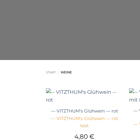
START
/
WEINE
+
+
— 
— VITZTHUM’s Glühwein — rot
— VITZTHUM’s Glühwein — rot
— 
test
4,80
€