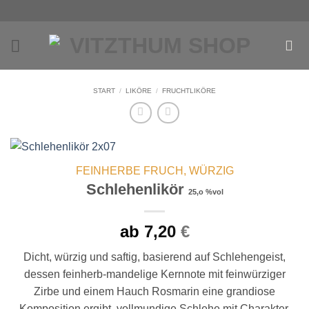
Zum
Inhalt
springen
START
/
LIKÖRE
/
FRUCHTLIKÖRE
FEINHERBE FRUCH, WÜRZIG
Schlehenlikör
25,o %vol
ab
7,20
€
Dicht, würzig und saftig, basierend auf Schlehengeist,
dessen feinherb-mandelige Kernnote mit feinwürziger
Zirbe und einem Hauch Rosmarin eine grandiose
Komposition ergibt, vollmundige Schlehe mit Charakter.