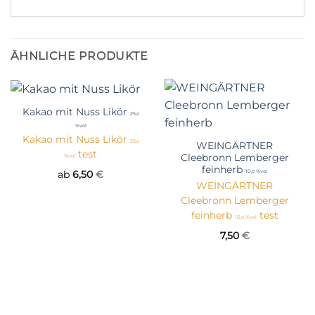
ÄHNLICHE PRODUKTE
Kakao mit Nuss Likör
25,o
%vol
Kakao mit Nuss Likör
25,o
WEINGÄRTNER
test
Cleebronn Lemberger
%vol
feinherb
10,o %vol
ab
6,50
€
WEINGÄRTNER
Cleebronn Lemberger
feinherb
test
10,o %vol
7,50
€