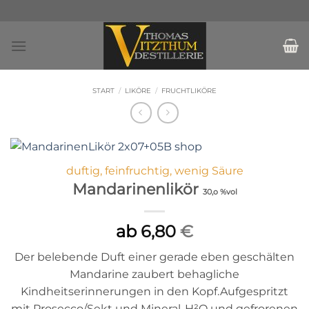
Zum
Inhalt
springen
START
/
LIKÖRE
/
FRUCHTLIKÖRE
duftig, feinfruchtig, wenig Säure
Mandarinenlikör
30,o %vol
ab
6,80
€
Der belebende Duft einer gerade eben geschälten
Mandarine zaubert behagliche
Kindheitserinnerungen in den Kopf.Aufgespritzt
mit Prosecco/Sekt und Mineral-H²O und gefrorenen