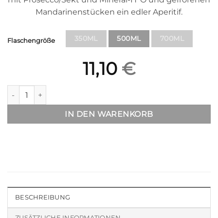
Mandarinenstücken ein edler Aperitif.
350ML
500ML
700ML
Flaschengröße
11,10
€
Mandarinenlikör Menge
IN DEN WARENKORB
BESCHREIBUNG
ZUSÄTZLICHE INFORMATIONEN