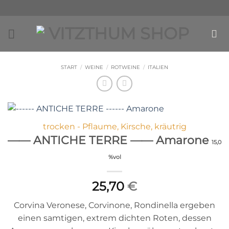
Zum
Inhalt
springen
START
/
WEINE
/
ROTWEINE
/
ITALIEN
trocken - Pflaume, Kirsche, kräutrig
—— ANTICHE TERRE —— Amarone
15,0
%vol
25,70
€
Corvina Veronese, Corvinone, Rondinella ergeben
einen samtigen, extrem dichten Roten, dessen